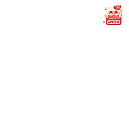
总结：
综上所述，“斯特拉斯堡小将莫雷拉即将转会 多特蒙德已展
开谈判”的新闻显示了现代足球市场运作的一种趋势，即越来
越多年轻球员被顶级俱乐部关注和挖掘。这种情况不仅给年
轻球员提供了更多展示自己的平台，也为各大俱乐部注入了
新鲜血液，有助于提升整体竞争水平。
最后，无论最终结果如何，此次谈判都表明了两家俱乐部在
未来布局上的决心与战略思考。而我们期待看到更多像莫雷
拉这样的优秀年轻才俊，在绿茵场上绽放光彩，实现他们梦
想！
分享到：