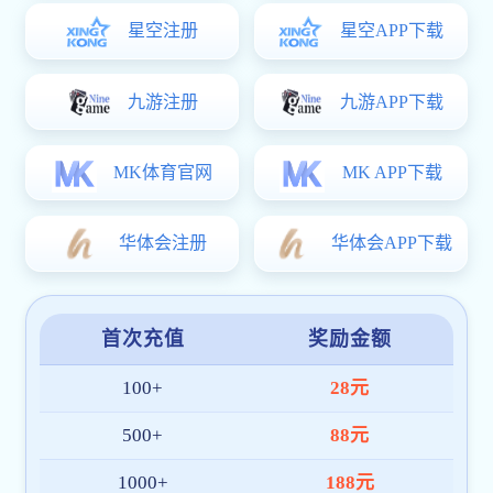
首页
体育热点
正文
近日，斯特拉斯堡足球俱乐部的小将莫雷拉即将转会至德国
多特蒙德的消息引起了广泛关注。作为一名年轻且具有潜力
的球员，莫雷拉在法甲联赛中的表现备受赞誉。多特蒙德方
面已经正式展开谈判，期待能够尽快达成协议，以便让这位
小将加入球队，为下赛季的比赛增添更多实力。在本篇文章
中，我们将从转会背景、莫雷拉的个人能力、多特蒙德的需
求以及未来展望四个方面进行详细分析，探讨这一转会对双
方可能带来的影响。
1、转会背景及现状
目前，斯特拉斯堡正面临着阵容重组的问题，多名球员可能
因合同到期或寻求更高水平的联赛而离队。在这样的情况
下，俱乐部不得不考虑出售一些年轻球员以平衡财务状况。