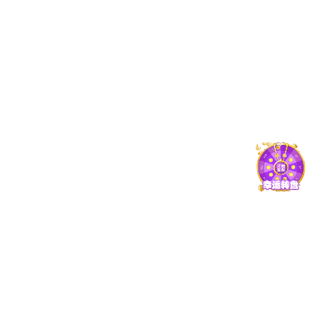
多特蒙德近年来在德甲联赛中的表现有所起伏，与其他豪门
球队相比，他们在竞争中略显疲态。为了提升整体实力，他
们必须要补强阵容，而引入像莫雷拉这样具有潜力的新星显
然是最佳选择之一。
从战术层面来看，多特蒙德需要更加灵活且富有创造性的攻
击手段，以应对日益激烈的竞争环境。而随着一些主力球员
逐渐老化，新鲜血液必不可少。特别是中前场位置，他们需
要一个既能自己进攻又能为他人创造机会的人，而这正好是
莫雷拉所擅长之处。
更何况，在引援市场上，如今可供选择的新兴人才并不少。
但要找到一个既符合球队战术要求，又能够快速融入团队氛
围的小将并不容易。因此，如果多特蒙德能够抓住机会，引
入这一年轻才俊，无疑将在短期内提升球队实力，并利于长
期发展战略。