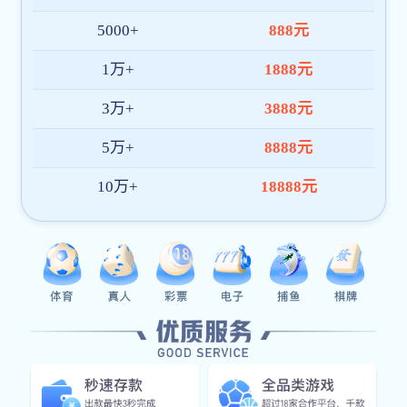
而言，理解和适应裁判的执法风格至关重要，但有时这会造
成临场反应的不适应，从而产生不必要的冲突。
另一方面，足球比赛中的规则复杂多变，各队需要充分了解
这些规则，以避免因小失大。在这场比赛中，双方都因为对
抗激烈而触碰到了红牌线，这也反映出球队在争夺过程中的
紧张程度。尤其是在关键时刻，一些边缘性的犯规可能被放
大，而这正是需要球队注意的问题。
此外，对于不同级别联赛中的裁判标准差异也值得关注。在
英超这样竞争激烈的环境下，每一个动作都可能被放大，因
此球员必须更加谨慎地控制自己的情绪和行为。这次事件为
各支球队敲响了警钟：要想赢得比赛，不仅要有实力，更需
懂得如何合理控制自己的行为。
2、球队心理状态