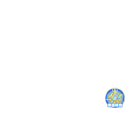
3、红牌对比赛影响
红牌直接改变了比赛形态，让原本平衡的局势瞬间倾斜。一
旦某一方被罚下一人，其余队友不得不加倍努力以弥补人数
劣势。这种情况下，即便是技术水平较低的一方，也可能借
机扭转局面，引发意外结果。因此，上半场频繁出现红牌无
疑把双方推向了一种新的挑战境地。
除了战术层面上的变化，人员减少还严重影响到了球队士
气。被罚下来的那名球员往往承受着巨大的压力，而其他队
友则需承担额外负担。这种状况如果处理不好，会进一步导
致团队士气低落，从而陷入恶性循环。同时，在战术安排上
也不得不做出相应调整，比如防守更加保守或进攻更加冒险
等策略转换。
最终，在这种压力之下，两队表现出的技战术素养以及临场
应变能力，将真正考验他们能否扭转颓势。因此，从某种意