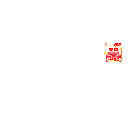
智应对各种挑战，是每个教练必须认真思考的问题。
因此，本次富勒姆与伯恩茅斯之间如出一辙，相信很多人都
会提到曼联与切尔西曾经经历过类似遭遇。这一历史回顾不
仅丰富了我们对此次赛事理解，还提醒各队在未来面对竞争
时，应吸取经验教训，以免重蹈覆辙，实现更好的竞技表
现。
总结：
综上所述，本次富勒姆与伯恩茅斯上半场接连出现红牌，无
疑成为一种新常态，引发人们对于裁判标准、球队心理状态
及其后果等多个维度深入思考。同时，通过历史背景比较，
我们发现这一问题并不是孤立存在，而是一系列复杂因素共
同作用下产生的结果。因此，各个俱乐部需认真总结经验，
以提升自身综合实力，并有效避免类似问题再次发生。
最后，希望本次事件能够唤起更多人对足球运动中特殊情况