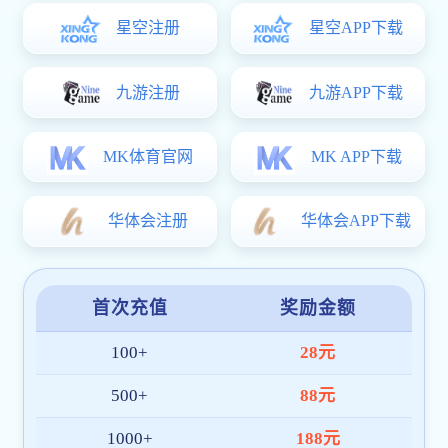
首页
体育热点
正文
在一场引人注目的英超联赛中，富勒姆与伯恩茅斯的对决成
为了人们讨论的焦点。两队在上半场均出现红牌，这一现象
让球迷和评论员们感到震惊。红牌的频繁出现不仅影响了比
赛的节奏，也引发了关于裁判判罚标准和球员行为规范的热
议。此外，这种情况并非首次发生，历史上类似事件也曾出
现在曼联与切尔西之间的交锋中。本文将从裁判与规则、球
队心理、红牌影响及历史对比四个方面，对这一事件进行详
细探讨。
1、裁判与规则分析
在足球比赛中，裁判的判罚往往是决定比赛走向的重要因
素。在本场富勒姆与伯恩茅斯的较量中，裁判对于犯规行为
采取了严格执法，这直接导致了多张红牌的出现。对于球员