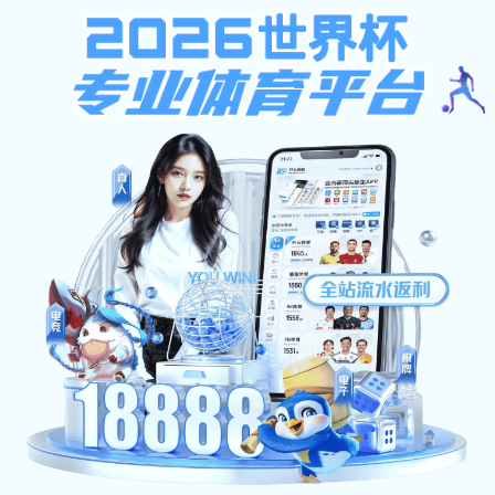
注册入口
意昂官网入口
· 体育观看更
便捷
连接你的赛事视野，打造球迷专属的数字主场。
意昂官网
入口网页版
提供多终端支持、高清视频、 实时比分与赛事
推荐，让你随时随地畅享体育内容。
网页端入口