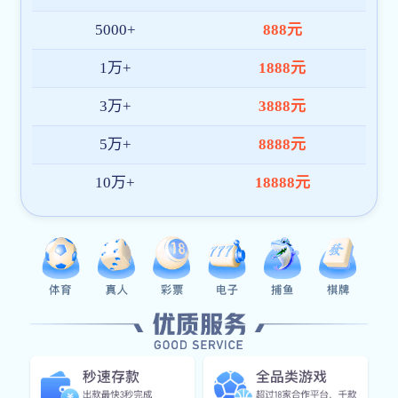
能成为球队进步路上的障碍。他指出，许多曾经获得过荣誉
的球队，在随后的赛事中却表现平平，这恰恰是因为他们过
于沉浸于过去的辉煌，而忽略了对新挑战的认真应对。
例如，有些球队在赢得欧洲冠军后，对新赛季抱有极高期
望，却未能如愿以偿。这种心态不仅影响到球员们的表现，
也会导致战术安排上的失误。因此，德尚希望他的球员们能
够吸取历史教训，以谦逊和务实的态度去迎接即将到来的挑
战。
此外，了解对手及其战术变化也是历史经验的一部分。随着
比赛环境和其他球队实力的发展，单靠过去的数据和成绩是
不够的。只有不断学习和适应，才能在激烈竞争中立于不败
之地。
2、团队合作精神