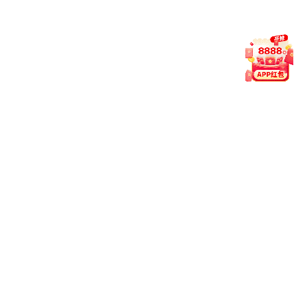
总结：
综上所述，“詹姆斯愿意签底薪但球队需提供有力补强以展现
争冠潜力”并非只是一句口号，而是深入反映了詹姆斯作为领
袖对待篮球事业的一种态度。他始终把团队置于个人之上，
希望通过自身付出来换取更好的发展机会，这种精神值得每
位运动员学习。同时，对于湖人而言，要想重回巅峰，他们
必须认真思考如何利用这份契机，实现真正意义上的阵容升
级，以便迎接未来挑战。
因此，在这个日益竞争激烈的联盟里，一个明智且具前瞻性
的决策将决定每个赛季的发展方向。而对于拥抱变化并主动
迎接挑战的人来说，总会找到属于自己的辉煌时刻。随著时
间推移，我们期待见证到一个焕然一新的湖人，以及再次书
写传奇篇章的詹姆斯！