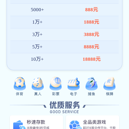
力，更是在团队合作中扮演着重要角色。愿意签底薪，是他
希望为球队腾出更多资金空间，以便于更好地引进优秀球
员，这体现了他对胜利的渴望。
此外，詹姆斯一直强调团队的重要性，他认为单靠个人能力
无法赢得总冠军。因此，他愿意牺牲自己的经济利益，为的
是能够吸引更多有实力的新援加盟，从而增强球队整体竞争
力，这种无私奉献的精神令人感动。
同时，詹姆斯还希望通过这种方式激励其他球员，让他们意
识到团结合作与共同奋斗的重要性。他自己甘愿接受底薪，
不仅是为了追求荣誉，也是为了带动整个团队向前发展，这
种使命感使得他的价值远超于金钱本身。
2、球队补强的重要性
NBA历史上，有很多成功的案例证明了强大阵容对于争冠的