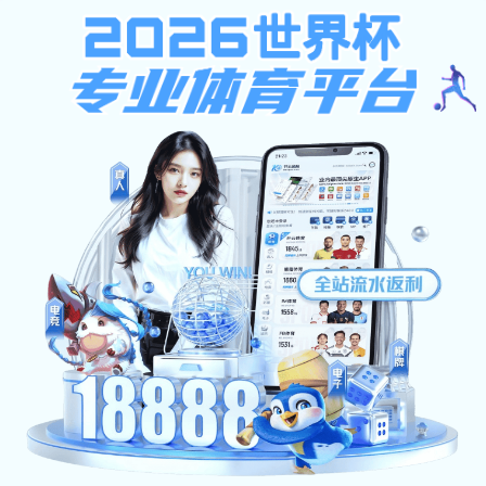
注册入口
意昂官网入口
· 体育观看更
便捷
连接你的赛事视野，打造球迷专属的数字主场。
意昂官网
入口网页版
提供多终端支持、高清视频、 实时比分与赛事
推荐，让你随时随地畅享体育内容。
网页端入口