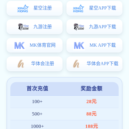
首页
体育热点
正文
在本场比赛中，埃奇库姆的表现无疑成为了关注的焦点。他
以15投8中的高效命中率，为球队贡献了18分、3个篮板和4
次助攻，并且正负值达到了并列最高的+22。这一出色的半
场表现不仅帮助球队稳住了局面，也为他个人树立了良好的
形象。本文将从四个方面详细分析埃奇库姆在这场比赛中的
表现，包括他的得分能力、传球意识、防守贡献以及对球队
整体战术的重要性。通过这些方面的分析，我们将更全面地
理解埃奇库姆的价值以及他在比赛中的作用。
1、得分能力展现风采
首先，埃奇库姆在本场比赛中展现出的得分能力令人印象深
刻。他的15次出手中命中了8个，这样的命中率不仅反映了
他的进攻效率，也说明了他在关键时刻能够果断出手。尤其