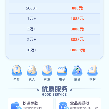
响。例如，在网球比赛中，硬地、草地和红土等不同材质的
场地会导致球速和弹跳高度差异，从而影响选手的发挥。因
此，了解和适应这些因素是任何专业运动员必须面对的重要
课题。
此外，天气条件同样会影响比赛结果。在高温、高湿或大风
等恶劣天气下，运动员需要付出额外努力来保持体能和专注
力。这些自然因素不仅考验着身体素质，也在心理层面给运
动员带来了压力。
因此，可以说场地条件不仅仅是物理环境，更是竞技状态的
一部分。穆斯卡特提到对手能够更好适应这些条件，这也意
味着他们可能具备相应的准备和策略，以最大限度发挥自身
优势。
2、适应能力的重要性