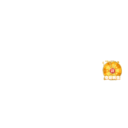
3、心理素质与环境关系
心理素质是竞技体育成功不可或缺的一部分。在面对困难条
件时，一个强大的内心可以帮助运动员克服焦虑与紧张情
绪。穆斯卡特提到对手可能更能适应挑战，这实际上也暗示
了他们可能具备良好的心理调节机制。
例如，一些顶级运动员通过冥想、视觉化训练等方法增强自
信心，提高专注力，从而能够在极端情况下依然表现优异。
这种心理韧性使得他们无论是在顺境还是逆境中都能保持冷
静，并做出最佳决策。
因此，加强心理训练显得尤为重要。从长远来看，高水平赛
事不仅仅是体能与技能的较量，更是意志力与决策力间的一
次博弈。而那些能够有效管理自己情绪的人，将更加容易获
得成功。
4、提升自身能力的方法