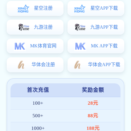
首页
体育热点
正文
在近日的赛事中，穆斯卡特谈到了场地挑战的问题，并指出
对手可能更能适应困难条件。这一观点引发了体育界的广泛
关注。运动员在不同场地上的表现往往会受到多种因素的影
响，包括气候、地形和设施等。在这样的背景下，穆斯卡特
的言论不仅反映了他对当前比赛环境的认知，也引导我们思
考如何在逆境中寻找机会。本文将从四个方面深入探讨这一
话题：首先，分析场地条件对运动员表现的重要性；其次，
讨论适应能力在竞技中的关键作用；第三，探讨心理素质与
艰难环境的关系；最后，总结如何提升自身能力以应对各种
挑战。
1、场地条件的重要性
不同类型的比赛场地对运动员的表现有着直接且深远的影