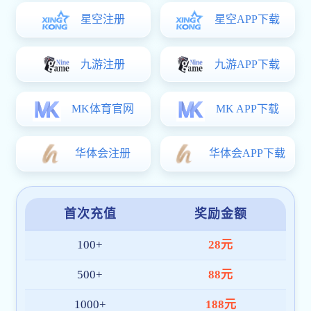
首页
体育热点
正文
在近期的NBA比赛中，森林狼主场迎战黄蜂的比赛备受关
注。最令人惋惜的是，球队核心爱德华兹因膝伤缺席了这场
重要的对决。他本赛季场均28.9分和5个篮板的优异表现让球
迷们对他的缺席感到非常失望。本文将从四个方面详细分析
这一事件，包括爱德华兹的个人表现、他对球队的重要性、
森林狼在没有他的情况下的应对策略，以及球迷和媒体对此
事的反应。通过这些讨论，我们可以更全面地理解这位年轻
球员及其影响力，以及未来森林狼可能面临的挑战。
1、爱德华兹的卓越表现
安东尼·爱德华兹作为森林狼队的一员，在本赛季展现出了极
具潜力与天赋。他以场均28.9分和5个篮板的数据成为了球队
得分王，这不仅让他在联盟中崭露头角，也为他的职业生涯