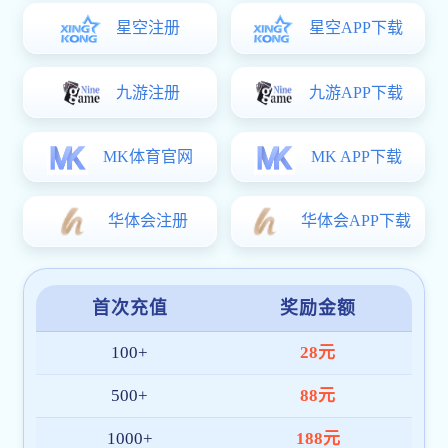
首页
体育热点
正文
在近年来的足球赛场上，姆巴佩一直是备受瞩目的超级球
星。然而，近期他的射门效率却出现了显著下降，从原先四
次射门就能进一球，变成如今需要二十五次才能得分，这一
变化引发了广泛关注。本文将从多个方面分析姆巴佩射门效
率骤降的原因，包括战术变化、对手适应性、个人状态与心
理因素等。通过这些方面的深入探讨，希望能够更全面地理
解这一现象背后的深层次原因。
1、战术变化的影响
随着比赛形势的发展，各支球队的战术不断调整和演变。在
姆巴佩巅峰时期，他所在球队采用的是比较激进的进攻战
术，这为他提供了更多的射门机会。然而，随着时间的推
移，对手们对这种战术进行了有效研究和针对性的防守策